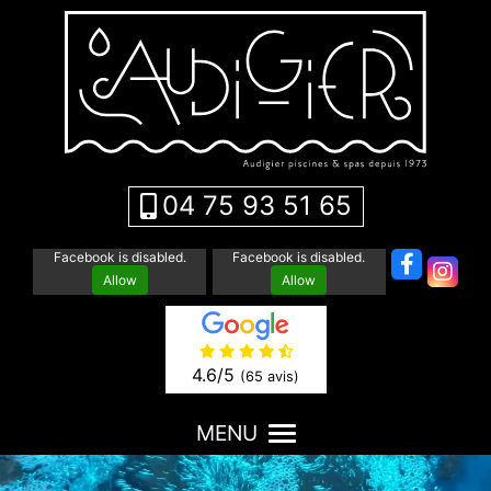
04 75 93 51 65
Facebook is disabled.
Facebook is disabled.
Allow
Allow
4.6
/5
(65 avis)
MENU