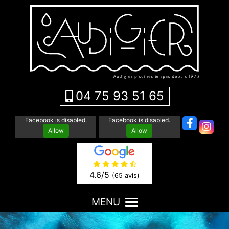
04 75 93 51 65
Facebook is disabled.
Facebook is disabled.
Allow
Allow
4.6
/5
(65 avis)
MENU