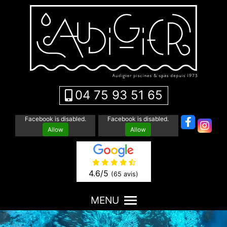
04 75 93 51 65
Facebook is disabled.
Facebook is disabled.
Allow
Allow
4.6
/5
(65 avis)
MENU