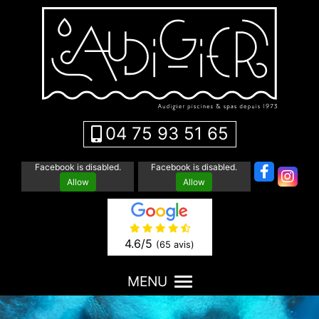
04 75 93 51 65
Facebook is disabled.
Facebook is disabled.
Allow
Allow
4.6
/5
(65 avis)
MENU